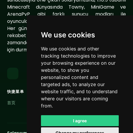
Minecraft dünyasında Towny, MiniGame ve
ArenaPvP gibi farklı sunucu modları ile
oyuncularımıza eşsiz bir oyun deneyimi sunuyor.
Her gün sunucumuzu geliştirerek oyuncularımıza
We use cookies
rekabet dolu ve keyifli bir ortam sağlıyoruz. Aynı
zamanda topluluğumuzu daha da güçlendirmek
We use cookies and other
için durmaksızın çalışıyoruz.
tracking technologies to improve
your browsing experience on our
website, to show you
personalized content and
targeted ads, to analyze our
website traffic, and to understand
快捷菜单
链接
where our visitors are coming
首页
Terms of Service
from.
Privacy Policy
I agree
Change my preferences