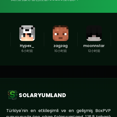
Hypex_
zagzag
moonnstar
6小时前
10小时前
12小时前
SOLARYUMLAND
Türkiye'nin en etkileşimli ve en gelişmiş BoxPVP
sunucusuyla öne çıkan SolaryumLand, 1.16.5 tabanlı