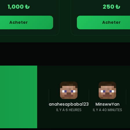
1,000 ₺
250 ₺
Acheter
Acheter
anahesapbaba123
MinswwYan
IL Y A 6 HEURES
IL Y A 40 MINUTES