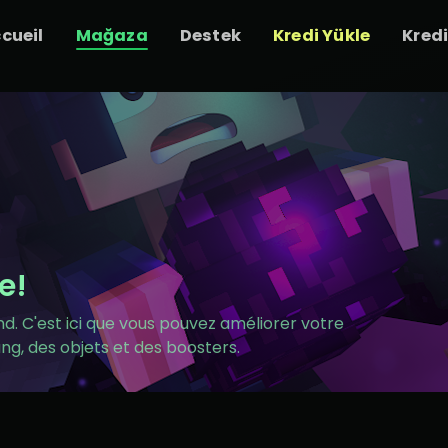
cueil
Mağaza
Destek
Kredi Yükle
Kred
e!
d. C'est ici que vous pouvez améliorer votre
g, des objets et des boosters.