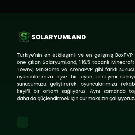
SOLARYUMLAND
Türkiye'nin en etkileşimli ve en gelişmiş BoxPVP
öne çıkan SolaryumLand, 1.16.5 tabanlı Minecraf
Towny, MiniGame ve ArenaPvP gibi farklı sunucu
oyuncularımıza eşsiz bir oyun deneyimi sunuy
sunucumuzu geliştirerek oyuncularımıza reka
keyifli bir ortam sağlıyoruz. Aynı zamanda to
daha da güçlendirmek için durmaksızın çalışıyoruz