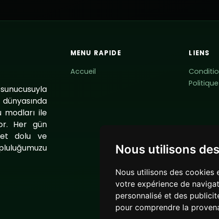
MENU RAPIDE
LIENS
Accueil
Conditio
Politiqu
 sunucusuyla
t dünyasında
 modları ile
or. Her gün
bet dolu ve
pluluğumuzu
Nous utilisons de
.
Nous utilisons des cookies 
votre expérience de navigat
personnalisé et des publicité
pour comprendre la provena