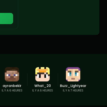
ayranbekir
What_20
Buzz_Lightyear
IL Y A 6 HEURES
IL Y A 6 HEURES
IL Y A 7 HEURES