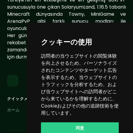
sunucusuyla öne çıkan SolaryumLand, 1.16.5 tabanlı
Minecraft dünyasında Towny, MiniGame ve
ArenaPvP gibi farklı sunucu modları ile
oyuncularımıza eşsiz bir oyun deneyimi sunuyor.
Her gün sunucumuzu geliştirerek oyuncularımıza
クッキーの使用
rekabet dolu ve keyifli bir ortam sağlıyoruz. Aynı
zamanda topluluğumuzu daha da güçlendirmek
訪問者の当ウェブサイトの閲覧体験
için durmaksızın çalışıyoruz.
を向上させるため、パーソナライズ
されたコンテンツやターゲット広告
を表示するため、当ウェブサイトの
トラフィックを分析するため、およ
び当ウェブサイトへの訪問者がどこ
から来ているかを理解するために、
クイックメニュー
リンク
Cookieおよびその他の追跡技術を使
ホーム
利用規約
用しています。
プライバシーポリシー
同意