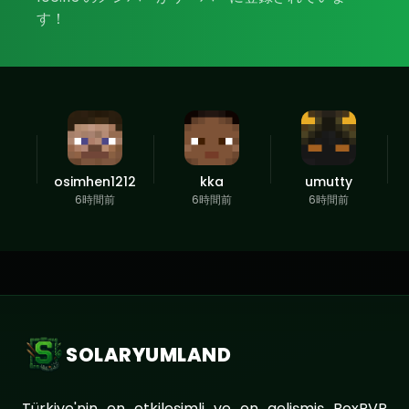
す！
osimhen1212
kka
umutty
6時間前
6時間前
6時間前
SOLARYUMLAND
Türkiye'nin en etkileşimli ve en gelişmiş BoxPVP