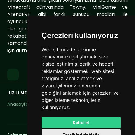
Minecraft dünyasında Towny, MiniGame ve
ArenaPvP gibi farklı sunucu modları ile
oyuncularımıza eşsiz bir oyun deneyimi sunuyor.
Her gün sunucumuzu geliştirerek oyuncularımıza
Çerezleri kullanıyoruz
rekabet dolu ve keyifli bir ortam sağlıyoruz. Aynı
zamanda topluluğumuzu daha da güçlendirmek
Web sitemizde gezinme
için durmaksızın çalışıyoruz.
deneyiminizi geliştirmek, size
kişiselleştirilmiş içerik ve hedefli
reklamlar göstermek, web sitesi
trafiğimizi analiz etmek ve
ziyaretçilerimizin nereden
geldiğini anlamak için çerezleri ve
HIZLI MENÜ
BAĞLANTILAR
diğer izleme teknolojilerini
Anasayfa
Hizmet Şartları
kullanıyoruz.
Gizlilik Politikası
Kabul et
Tercihleri değiştir