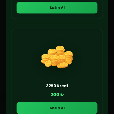
Satın Al
3250 Kredi
200 ₺
Satın Al