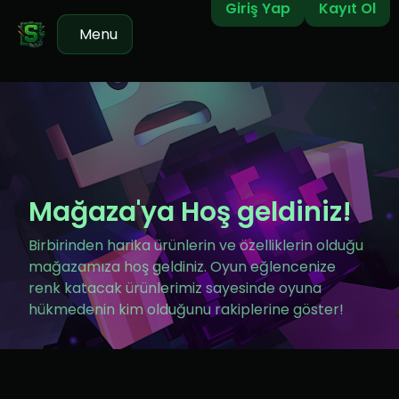
Giriş Yap
Kayıt Ol
Menu
Mağaza'ya Hoş geldiniz!
Birbirinden harika ürünlerin ve özelliklerin olduğu
mağazamıza hoş geldiniz. Oyun eğlencenize
renk katacak ürünlerimiz sayesinde oyuna
hükmedenin kim olduğunu rakiplerine göster!