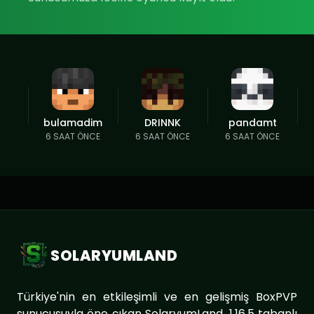
bulamadim
DRINNK
pandamt
6 SAAT ÖNCE
6 SAAT ÖNCE
6 SAAT ÖNCE
SOLARYUMLAND
Türkiye'nin en etkileşimli ve en gelişmiş BoxPVP
sunucusuyla öne çıkan SolaryumLand, 1.16.5 tabanlı