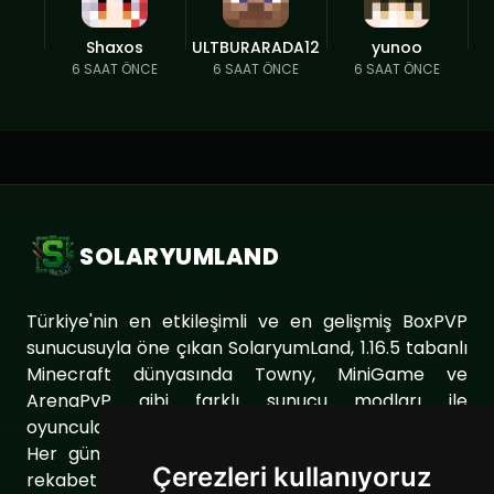
Shaxos
ULTBURARADA12
yunoo
6 SAAT ÖNCE
6 SAAT ÖNCE
6 SAAT ÖNCE
SOLARYUMLAND
Türkiye'nin en etkileşimli ve en gelişmiş BoxPVP
sunucusuyla öne çıkan SolaryumLand, 1.16.5 tabanlı
Minecraft dünyasında Towny, MiniGame ve
ArenaPvP gibi farklı sunucu modları ile
oyuncularımıza eşsiz bir oyun deneyimi sunuyor.
Her gün sunucumuzu geliştirerek oyuncularımıza
Çerezleri kullanıyoruz
rekabet dolu ve keyifli bir ortam sağlıyoruz. Aynı