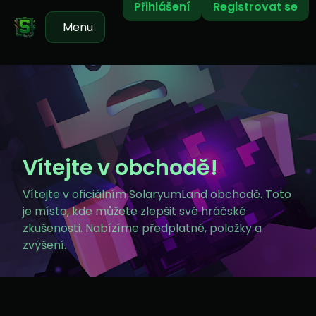
Přihlášení
Registrovat se
Menu
Vítejte v obchodě!
Vítejte v oficiálním SolaryumLand obchodě. Toto
je místo, kde můžete zlepšit své hráčské
zkušenosti. Nabízíme předplatné, položky a
zvýšení.