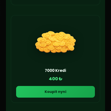
7000 Kredi
400 ₺
Koupit nyní