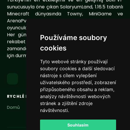
sunucusuyla öne çıkan SolaryumLand, 1.16.5 tabanlı
Minecraft dünyasında Towny, MiniGame ve
ArenaPvP gibi farklı sunucu modları ile
oyuncularımıza eşsiz bir oyun deneyimi sunuyor.
Her gün sunucumuzu geliştirerek oyuncularımıza
Používáme soubory
rekabet dolu ve keyifli bir ortam sağlıyoruz. Aynı
cookies
zamanda topluluğumuzu daha da güçlendirmek
için durmaksızın çalışıyoruz.
Tyto webové stránky používají
soubory cookies a další sledovací
nástroje s cílem vylepšení
uživatelského prostředí, zobrazení
přizpůsobeného obsahu a reklam,
analýzy návštěvnosti webových
RYCHLÉ MENU
ODKAZY
stránek a zjištění zdroje
Domů
Podmínky služby
návštěvnosti.
Ochrana soukromí
Souhlasím