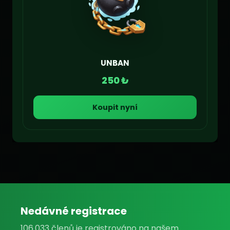
UNBAN
250 ₺
Koupit nyní
Nedávné registrace
106.033 členů je registrováno na našem