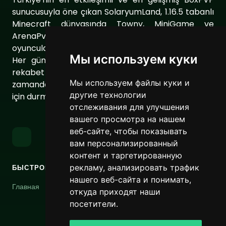
sunucusuyla öne çıkan SolaryumLand, 1.16.5 tabanlı
Minecraft dünyasında Towny, MiniGame ve
ArenaPvP gibi farklı sunucu modları ile
oyuncularımıza eşsiz bir oyun deneyimi sunuyor.
Мы используем куки
Her gün sunucumuzu geliştirerek oyuncularımıza
rekabet dolu ve keyifli bir ortam sağlıyoruz. Aynı
Мы используем файлы куки и
zamanda topluluğumuzu daha da güçlendirmek
другие технологии
için durmaksızın çalışıyoruz.
отслеживания для улучшения
вашего просмотра на нашем
веб-сайте, чтобы показывать
вам персонализированный
контент и таргетированную
рекламу, анализировать трафик
БЫСТРОЕ МЕНЮ
ССЫЛКИ
нашего веб-сайта и понимать,
Главная
Условия использования
откуда приходят наши
Политика
посетители.
конфиденциальности