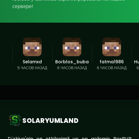
сервере!
Selamxd
Borblos_buba
fatma1986
Hu
5 ЧАСОВ НАЗАД
6 ЧАСОВ НАЗАД
6 ЧАСОВ НАЗАД
6
SOLARYUMLAND
Türkiye'nin en etkileşimli ve en gelişmiş BoxPVP