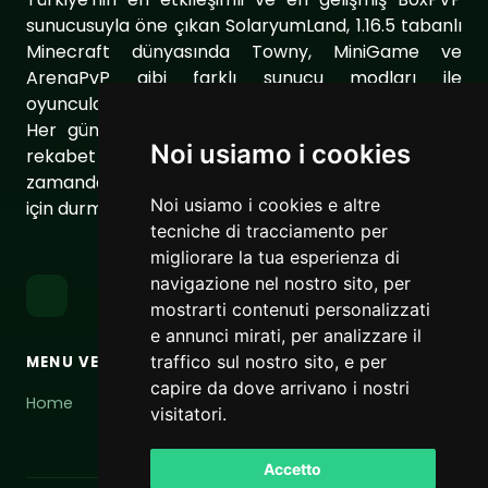
sunucusuyla öne çıkan SolaryumLand, 1.16.5 tabanlı
Minecraft dünyasında Towny, MiniGame ve
ArenaPvP gibi farklı sunucu modları ile
oyuncularımıza eşsiz bir oyun deneyimi sunuyor.
Her gün sunucumuzu geliştirerek oyuncularımıza
Noi usiamo i cookies
rekabet dolu ve keyifli bir ortam sağlıyoruz. Aynı
zamanda topluluğumuzu daha da güçlendirmek
Noi usiamo i cookies e altre
için durmaksızın çalışıyoruz.
tecniche di tracciamento per
migliorare la tua esperienza di
navigazione nel nostro sito, per
mostrarti contenuti personalizzati
e annunci mirati, per analizzare il
traffico sul nostro sito, e per
MENU VELOCE
LINK
capire da dove arrivano i nostri
Home
Termini di servizio
visitatori.
Informativa sulla privacy
Accetto