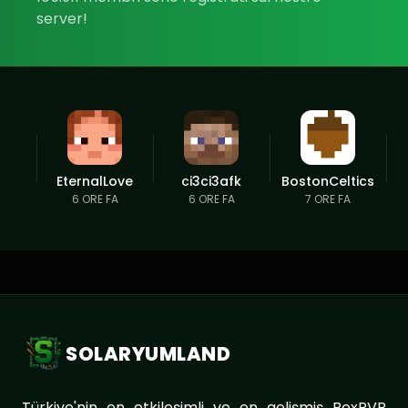
server!
EternalLove
ci3ci3afk
BostonCeltics
6 ORE FA
6 ORE FA
7 ORE FA
SOLARYUMLAND
Türkiye'nin en etkileşimli ve en gelişmiş BoxPVP