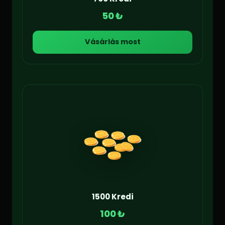
50 ₺
Vásárlás most
1500 Kredi
100 ₺