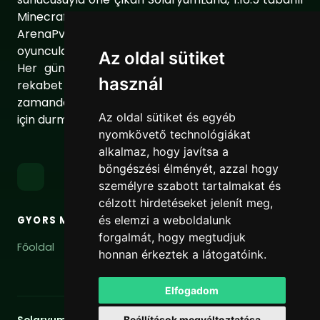
Minecraft dünyasında Towny, MiniGame ve
ArenaPvP gibi farklı sunucu modları ile
oyuncularımıza eşsiz bir oyun deneyimi sunuyor.
Az oldal sütiket
Her gün sunucumuzu geliştirerek oyuncularımıza
használ
rekabet dolu ve keyifli bir ortam sağlıyoruz. Aynı
zamanda topluluğumuzu daha da güçlendirmek
Az oldal sütiket és egyéb
için durmaksızın çalışıyoruz.
nyomkövető technológiákat
alkalmaz, hogy javítsa a
böngészési élményét, azzal hogy
személyre szabott tartalmakat és
célzott hirdetéseket jelenít meg,
és elemzi a weboldalunk
GYORS MENÜ
LINKEK
forgalmát, hogy megtudjuk
Főoldal
Szolgáltatási feltételek
honnan érkeztek a látogatóink.
Adatvédelmi irányelvek
Elfogadom
Beállítások megváltoztatása