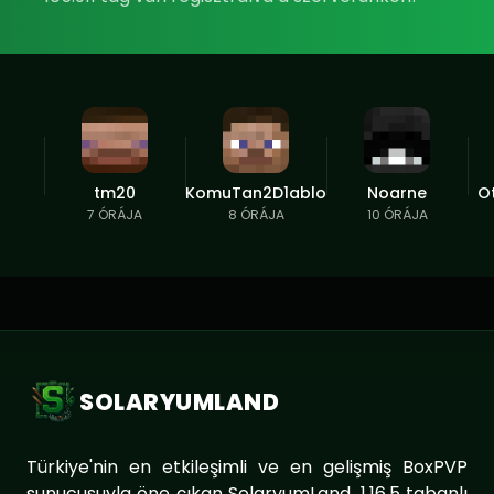
tm20
KomuTan2D1ablo
Noarne
O
7 ÓRÁJA
8 ÓRÁJA
10 ÓRÁJA
SOLARYUMLAND
Türkiye'nin en etkileşimli ve en gelişmiş BoxPVP
sunucusuyla öne çıkan SolaryumLand, 1.16.5 tabanlı