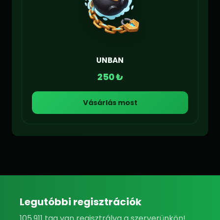
UNBAN
250 ₺
Vásárlás most
Legutóbbi regisztrációk
105.911 tag van regisztrálva a szerverünkön!