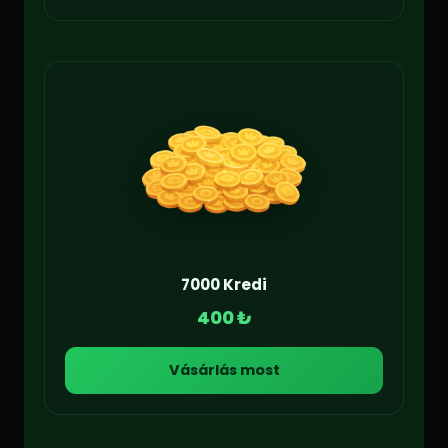
7000 Kredi
400 ₺
Vásárlás most