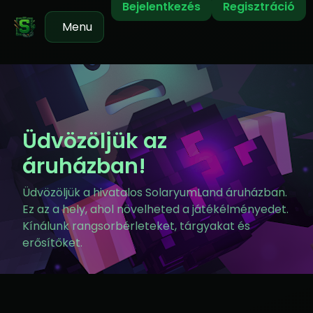
Bejelentkezés
Regisztráció
Menu
Üdvözöljük az
áruházban!
Üdvözöljük a hivatalos SolaryumLand áruházban.
Ez az a hely, ahol növelheted a játékélményedet.
Kínálunk rangsorbérleteket, tárgyakat és
erősítőket.