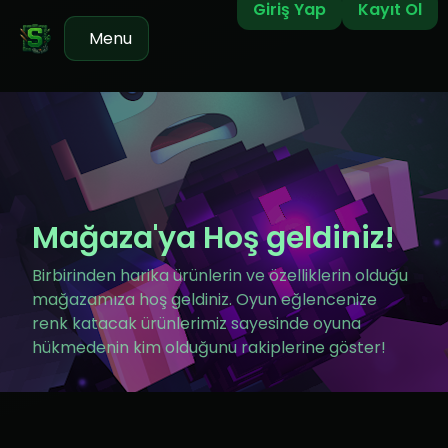
Giriş Yap
Kayıt Ol
Menu
Mağaza'ya Hoş geldiniz!
Birbirinden harika ürünlerin ve özelliklerin olduğu
mağazamıza hoş geldiniz. Oyun eğlencenize
renk katacak ürünlerimiz sayesinde oyuna
hükmedenin kim olduğunu rakiplerine göster!