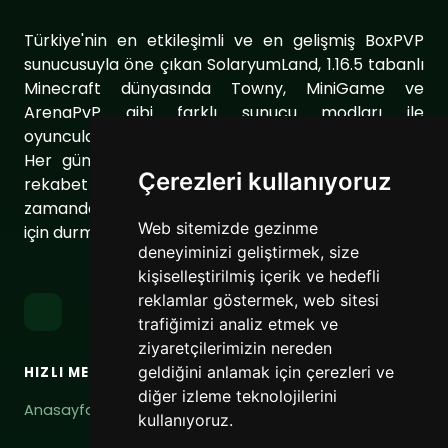
Türkiye'nin en etkileşimli ve en gelişmiş BoxPVP
sunucusuyla öne çıkan SolaryumLand, 1.16.5 tabanlı
Minecraft dünyasında Towny, MiniGame ve
ArenaPvP gibi farklı sunucu modları ile
oyuncularımıza eşsiz bir oyun deneyimi sunuyor.
Her gün sunucumuzu geliştirerek oyuncularımıza
Çerezleri kullanıyoruz
rekabet dolu ve keyifli bir ortam sağlıyoruz. Aynı
zamanda topluluğumuzu daha da güçlendirmek
Web sitemizde gezinme
için durmaksızın çalışıyoruz.
deneyiminizi geliştirmek, size
kişiselleştirilmiş içerik ve hedefli
reklamlar göstermek, web sitesi
trafiğimizi analiz etmek ve
ziyaretçilerimizin nereden
geldiğini anlamak için çerezleri ve
HIZLI MENÜ
BAĞLANTILAR
diğer izleme teknolojilerini
Anasayfa
Hizmet Şartları
kullanıyoruz.
Gizlilik Politikası