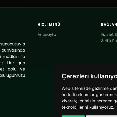
HIZLI MENÜ
BAĞLAN
Anasayfa
Hizmet Ş
Gizlilik Po
 sunucusuyla
t dünyasında
 modları ile
or. Her gün
bet dolu ve
pluluğumuzu
Çerezleri kullanıy
.
Web sitemizde gezinme deneyi
hedefli reklamlar göstermek,
ziyaretçilerimizin nereden g
teknolojilerini kullanıyoruz.