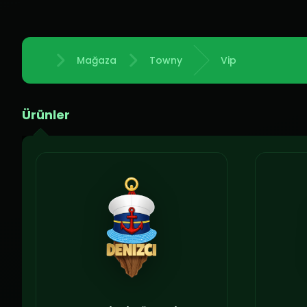
Mağaza
Towny
Vip
Anasayfa
Ürünler