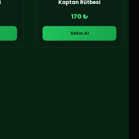
i
Kaptan Rütbesi
170 ₺
Satın Al