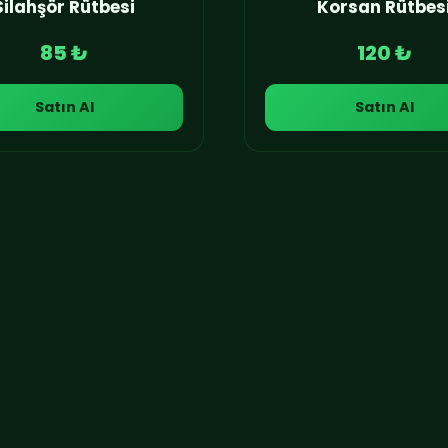
Silahşör Rütbesi
Korsan Rütbes
85 ₺
120 ₺
Satın Al
Satın Al