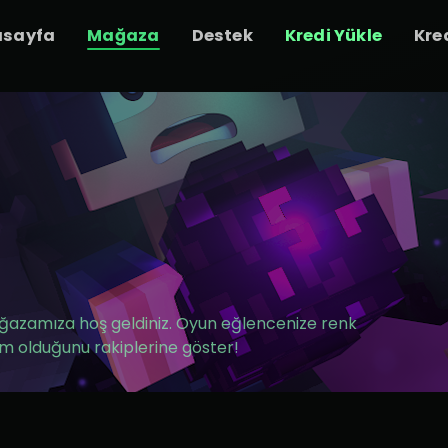
asayfa
Mağaza
Destek
Kredi Yükle
Kre
mağazamıza hoş geldiniz. Oyun eğlencenize renk
m olduğunu rakiplerine göster!