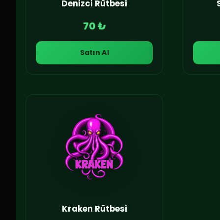
Denizci Rütbesi
70 ₺
Satın Al
Kraken Rütbesi