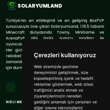
SOLARYUMLAND
Türkiye'nin en etkileşimli ve en gelişmiş BoxPVP
sunucusuyla öne çıkan SolaryumLand, 1.16.5 tabanlı
Minecraft dünyasında Towny, MiniGame ve
ArenaPvP gibi farklı sunucu modları ile
oyuncularımıza eşsiz bir oyun deneyimi sunuyor.
Her gün sunucumuzu geliştirerek oyuncularımıza
Çerezleri kullanıyoruz
rekabet dolu ve keyifli bir ortam sağlıyoruz. Aynı
zamanda topluluğumuzu daha da güçlendirmek
Web sitemizde gezinme
için durmaksızın çalışıyoruz.
deneyiminizi geliştirmek, size
kişiselleştirilmiş içerik ve hedefli
reklamlar göstermek, web sitesi
trafiğimizi analiz etmek ve
ziyaretçilerimizin nereden
geldiğini anlamak için çerezleri ve
HIZLI MENÜ
BAĞLANTILAR
diğer izleme teknolojilerini