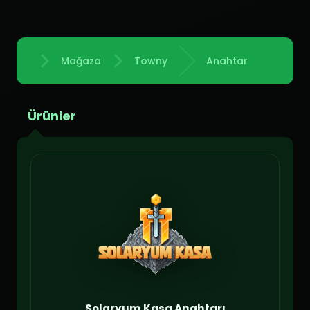
Mağaza
Towny
Anahtar
Anasayfa
Ürünler
Solaryum Kasa Anahtarı