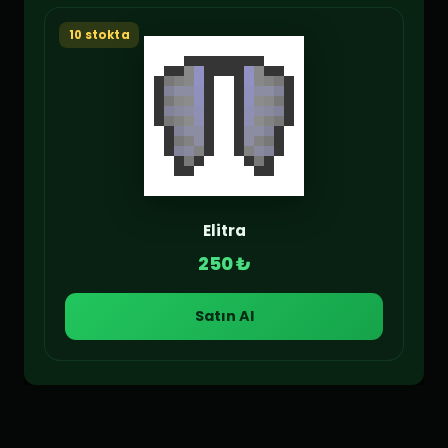
10 stokta
Elitra
250 ₺
Satın Al