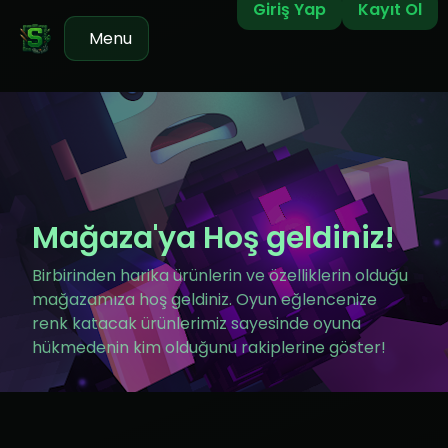
Giriş Yap
Kayıt Ol
Menu
Mağaza'ya Hoş geldiniz!
Birbirinden harika ürünlerin ve özelliklerin olduğu
mağazamıza hoş geldiniz. Oyun eğlencenize
renk katacak ürünlerimiz sayesinde oyuna
hükmedenin kim olduğunu rakiplerine göster!