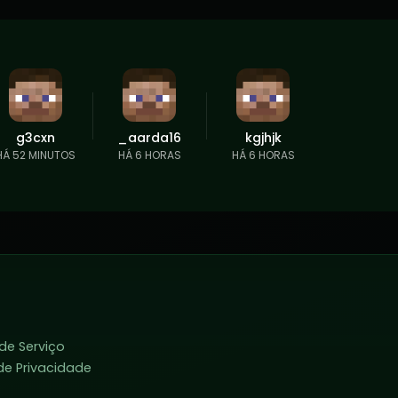
g3cxn
_aarda16
kgjhjk
HÁ 52 MINUTOS
HÁ 6 HORAS
HÁ 6 HORAS
de Serviço
 de Privacidade