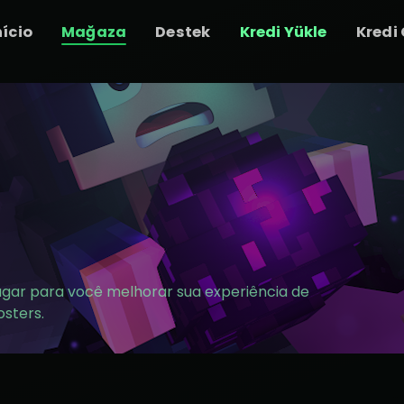
nício
Mağaza
Destek
Kredi Yükle
Kredi
lugar para você melhorar sua experiência de
osters.