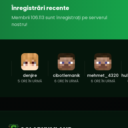
Înregistrări recente
Membrii 106.113 sunt înregistrați pe serverul
nostru!
denjire
cibotlemanik
mehmet_4320
hu
5 ORE ÎN URMĂ
6 ORE ÎN URMĂ
6 ORE ÎN URMĂ