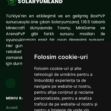
SOLARYUMLAND
Türkiye'nin en etkileşimli ve en gelişmiş BoxPVP
sunucusuyla öne çıkan SolaryumLand, 1.16.5 tabanlı
Minecraft dünyasında Towny, MiniGame ve
ArenaPvP gibi farklı sunucu modları ile
oyuncularımıza eşsiz bir oyun deneyimi sunuyor.
Her gün sunucumuzu geliştirerek oyuncularımıza
rekabet dolu ve keyifli bir ortam sağlıyoruz. Aynı
Folosim cookie-uri
zamanda topluluğumuzu daha da güçlendirmek
için durmaksızın çalışıyoruz.
Folosim cookie-uri și alte
tehnologii de urmărire pentru a
îmbunătăți experiența ta de
navigare pe website-ul nostru,
pentru afișa conținut și reclame
personalizate, pentru a analiza
MENIU RAPID
LINKURI
traficul de pe website-ul nostru și
Acasă
Termeni de utilizare
pentru a înțelege de unde vin