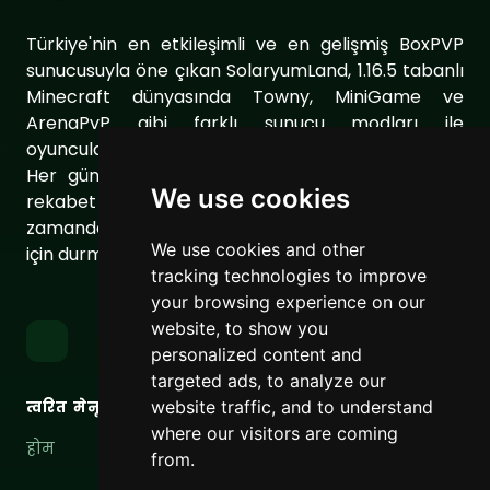
Türkiye'nin en etkileşimli ve en gelişmiş BoxPVP
sunucusuyla öne çıkan SolaryumLand, 1.16.5 tabanlı
Minecraft dünyasında Towny, MiniGame ve
ArenaPvP gibi farklı sunucu modları ile
oyuncularımıza eşsiz bir oyun deneyimi sunuyor.
Her gün sunucumuzu geliştirerek oyuncularımıza
We use cookies
rekabet dolu ve keyifli bir ortam sağlıyoruz. Aynı
zamanda topluluğumuzu daha da güçlendirmek
We use cookies and other
için durmaksızın çalışıyoruz.
tracking technologies to improve
your browsing experience on our
website, to show you
personalized content and
targeted ads, to analyze our
website traffic, and to understand
त्वरित मेनू
लिंक
where our visitors are coming
होम
सेवा की शर्तें
from.
गोपनीयता नीति