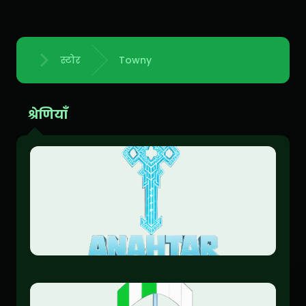
स्टोर
Towny
होम
श्रेणियाँ