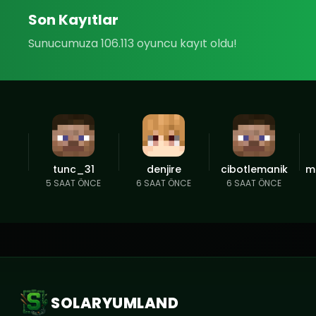
Son Kayıtlar
Sunucumuza 106.113 oyuncu kayıt oldu!
tunc_31
denjire
cibotlemanik
m
5 SAAT ÖNCE
6 SAAT ÖNCE
6 SAAT ÖNCE
SOLARYUMLAND