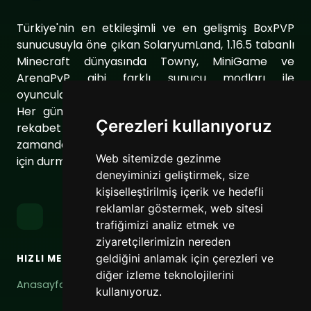
Türkiye'nin en etkileşimli ve en gelişmiş BoxPVP
sunucusuyla öne çıkan SolaryumLand, 1.16.5 tabanlı
Minecraft dünyasında Towny, MiniGame ve
ArenaPvP gibi farklı sunucu modları ile
oyuncularımıza eşsiz bir oyun deneyimi sunuyor.
Her gün sunucumuzu geliştirerek oyuncularımıza
Çerezleri kullanıyoruz
rekabet dolu ve keyifli bir ortam sağlıyoruz. Aynı
zamanda topluluğumuzu daha da güçlendirmek
Web sitemizde gezinme
için durmaksızın çalışıyoruz.
deneyiminizi geliştirmek, size
kişiselleştirilmiş içerik ve hedefli
reklamlar göstermek, web sitesi
trafiğimizi analiz etmek ve
ziyaretçilerimizin nereden
geldiğini anlamak için çerezleri ve
HIZLI MENÜ
BAĞLANTILAR
diğer izleme teknolojilerini
Anasayfa
Hizmet Şartları
kullanıyoruz.
Gizlilik Politikası