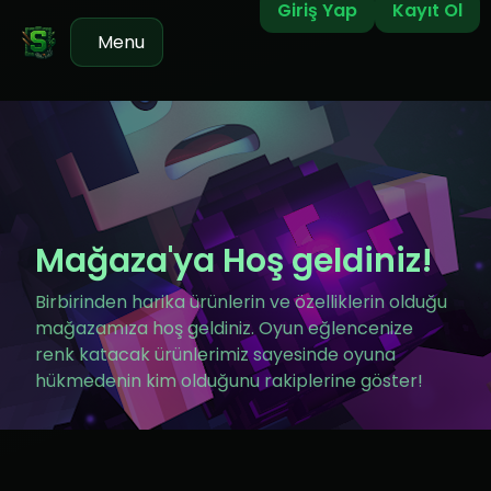
Giriş Yap
Kayıt Ol
Menu
Mağaza'ya Hoş geldiniz!
Birbirinden harika ürünlerin ve özelliklerin olduğu
mağazamıza hoş geldiniz. Oyun eğlencenize
renk katacak ürünlerimiz sayesinde oyuna
hükmedenin kim olduğunu rakiplerine göster!