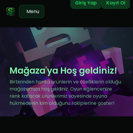
Giriş Yap
Kayıt Ol
Menu
Mağaza'ya Hoş geldiniz!
Birbirinden harika ürünlerin ve özelliklerin olduğu
mağazamıza hoş geldiniz. Oyun eğlencenize
renk katacak ürünlerimiz sayesinde oyuna
hükmedenin kim olduğunu rakiplerine göster!