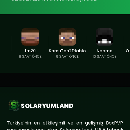
tm20
KomuTan2D1ablo
Noarne
O
8 SAAT ÖNCE
9 SAAT ÖNCE
10 SAAT ÖNCE
SOLARYUMLAND
Türkiye'nin en etkileşimli ve en gelişmiş BoxPVP
sunucusuyla öne çıkan SolaryumLand, 1.16.5 tabanlı