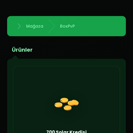
Mağaza
BoxPvP
Anasayfa
Ürünler
700 Solar Kredisi