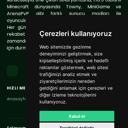
Minecraft dünyasında Towny, MiniGame ve
ArenaPvP gibi farklı sunucu modları ile
oyuncularımıza eşsiz bir oyun deneyimi sunuyor.
Her gün sunucumuzu geliştirerek oyuncularımıza
Çerezleri kullanıyoruz
rekabet dolu ve keyifli bir ortam sağlıyoruz. Aynı
zamanda topluluğumuzu daha da güçlendirmek
Web sitemizde gezinme
için durmaksızın çalışıyoruz.
deneyiminizi geliştirmek, size
kişiselleştirilmiş içerik ve hedefli
reklamlar göstermek, web sitesi
trafiğimizi analiz etmek ve
ziyaretçilerimizin nereden
geldiğini anlamak için çerezleri ve
HIZLI MENÜ
BAĞLANTILAR
diğer izleme teknolojilerini
Anasayfa
Hizmet Şartları
kullanıyoruz.
Gizlilik Politikası
Kabul et
Tercihleri değiştir