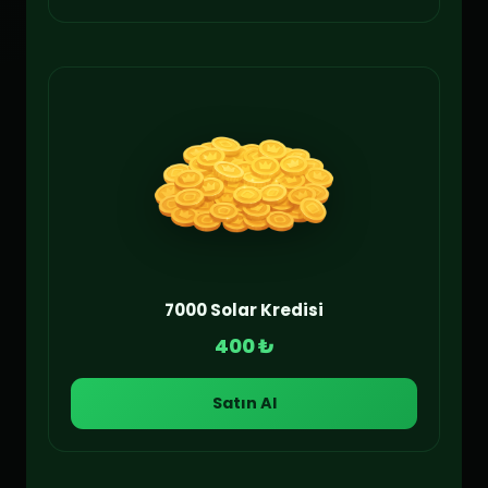
7000 Solar Kredisi
400 ₺
Satın Al