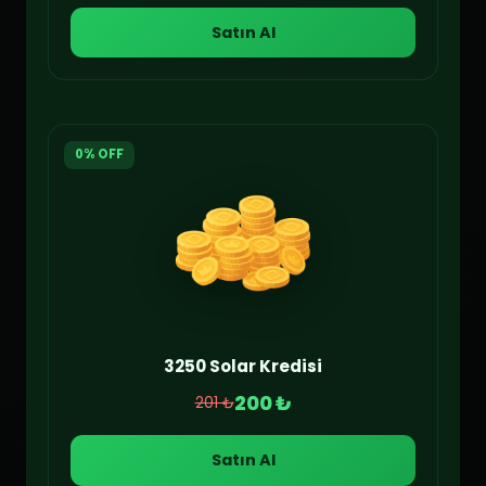
Satın Al
0% OFF
3250 Solar Kredisi
200 ₺
201 ₺
Satın Al