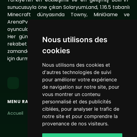
sunucusuyla öne çıkan SolaryumLand, 1.16.5 tabanlı
Minecraft dünyasında Towny, MiniGame ve
ArenaPvP gibi farklı sunucu modları ile
oyuncularımıza eşsiz bir oyun deneyimi sunuyor.
Her gün sunucumuzu geliştirerek oyuncularımıza
Nous utilisons des
rekabet dolu ve keyifli bir ortam sağlıyoruz. Aynı
cookies
zamanda topluluğumuzu daha da güçlendirmek
için durmaksızın çalışıyoruz.
Nous utilisons des cookies et
d'autres technologies de suivi
pour améliorer votre expérience
de navigation sur notre site, pour
vous montrer un contenu
personnalisé et des publicités
MENU RAPIDE
LIENS
ciblées, pour analyser le trafic de
Accueil
Conditions d'utilisation
notre site et pour comprendre la
Politique de
provenance de nos visiteurs.
confidentialité