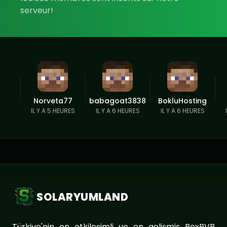
serveur!
Norveta77
babagoat3838
BokluHosting
IL Y A 5 HEURES
IL Y A 6 HEURES
IL Y A 6 HEURES
SOLARYUMLAND
Türkiye'nin en etkileşimli ve en gelişmiş BoxPVP