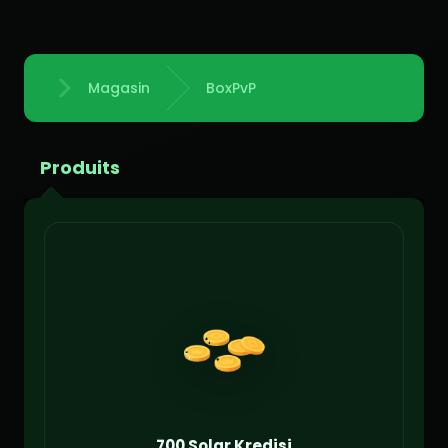
Magasin
BoxPvP
Accueil
Produits
700 Solar Kredisi