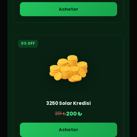
Acheter
0% OFF
3250 Solar Kredisi
200 ₺
201 ₺
Acheter