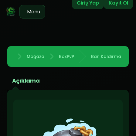
Giriş Yap
Kayıt Ol
Menu
Mağaza
BoxPvP
Ban Kaldırma
Anasayfa
Açıklama