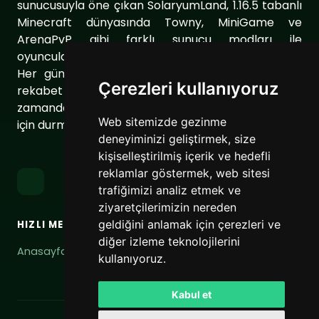
sunucusuyla öne çıkan SolaryumLand, 1.16.5 tabanlı
Minecraft dünyasında Towny, MiniGame ve
ArenaPvP gibi farklı sunucu modları ile
oyuncularımıza eşsiz bir oyun deneyimi sunuyor.
Her gün sunucumuzu geliştirerek oyuncularımıza
Çerezleri kullanıyoruz
rekabet dolu ve keyifli bir ortam sağlıyoruz. Aynı
zamanda topluluğumuzu daha da güçlendirmek
Web sitemizde gezinme
için durmaksızın çalışıyoruz.
deneyiminizi geliştirmek, size
kişiselleştirilmiş içerik ve hedefli
reklamlar göstermek, web sitesi
trafiğimizi analiz etmek ve
ziyaretçilerimizin nereden
geldiğini anlamak için çerezleri ve
HIZLI MENÜ
BAĞLANTILAR
diğer izleme teknolojilerini
Anasayfa
Hizmet Şartları
kullanıyoruz.
Gizlilik Politikası
Kabul et