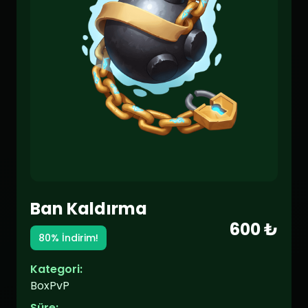
Ban Kaldırma
600 ₺
80% İndirim!
Kategori:
BoxPvP
Süre: