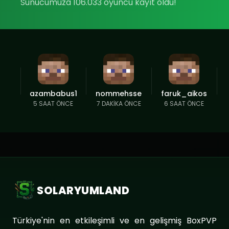
Sunucumuza 106.033 oyuncu kayıt oldu!
azambabus1
nommehsse
faruk_aikos
5 SAAT ÖNCE
7 DAKIKA ÖNCE
6 SAAT ÖNCE
SOLARYUMLAND
Türkiye'nin en etkileşimli ve en gelişmiş BoxPVP