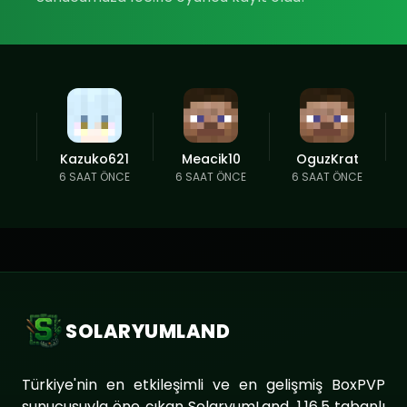
Kazuko621
Meacik10
OguzKrat
6 SAAT ÖNCE
6 SAAT ÖNCE
6 SAAT ÖNCE
SOLARYUMLAND
Türkiye'nin en etkileşimli ve en gelişmiş BoxPVP
sunucusuyla öne çıkan SolaryumLand, 1.16.5 tabanlı