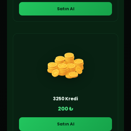
Satın Al
3250 Kredi
200 ₺
Satın Al