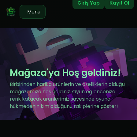
Giriş Yap
Kayıt Ol
Menu
Mağaza'ya Hoş geldiniz!
Birbirinden harika ürünlerin ve özelliklerin olduğu
mağazamıza hoş geldiniz. Oyun eğlencenize
renk katacak ürünlerimiz sayesinde oyuna
hükmedenin kim olduğunu rakiplerine göster!