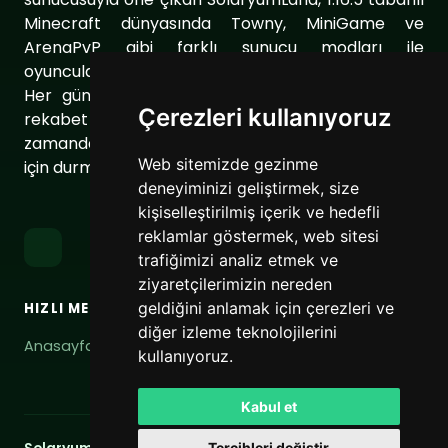
Minecraft dünyasında Towny, MiniGame ve
ArenaPvP gibi farklı sunucu modları ile
oyuncularımıza eşsiz bir oyun deneyimi sunuyor.
Her gün sunucumuzu geliştirerek oyuncularımıza
Çerezleri kullanıyoruz
rekabet dolu ve keyifli bir ortam sağlıyoruz. Aynı
zamanda topluluğumuzu daha da güçlendirmek
Web sitemizde gezinme
için durmaksızın çalışıyoruz.
deneyiminizi geliştirmek, size
kişiselleştirilmiş içerik ve hedefli
reklamlar göstermek, web sitesi
trafiğimizi analiz etmek ve
ziyaretçilerimizin nereden
geldiğini anlamak için çerezleri ve
HIZLI MENÜ
BAĞLANTILAR
diğer izleme teknolojilerini
Anasayfa
Hizmet Şartları
kullanıyoruz.
Gizlilik Politikası
Kabul et
Tercihleri değiştir