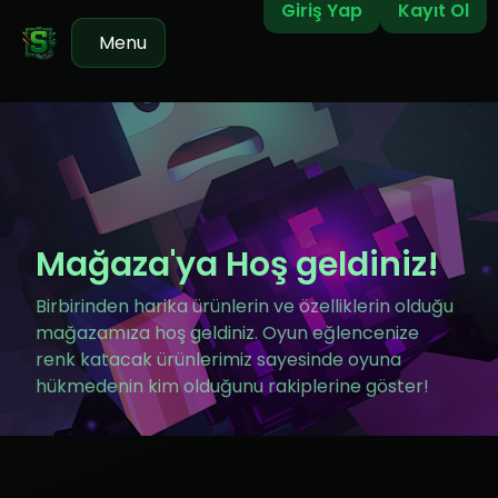
Giriş Yap
Kayıt Ol
Menu
Mağaza'ya Hoş geldiniz!
Birbirinden harika ürünlerin ve özelliklerin olduğu
mağazamıza hoş geldiniz. Oyun eğlencenize
renk katacak ürünlerimiz sayesinde oyuna
hükmedenin kim olduğunu rakiplerine göster!