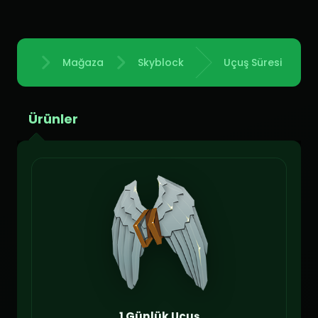
Mağaza
Skyblock
Uçuş Süresi
Anasayfa
Ürünler
1 Günlük Uçuş