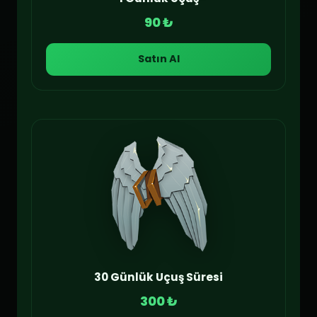
90 ₺
Satın Al
30 Günlük Uçuş Süresi
300 ₺