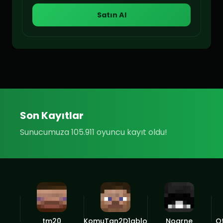
Satın Al
Son Kayıtlar
Sunucumuza 105.911 oyuncu kayıt oldu!
tm20
KomuTan2D1ablo
Noarne
O