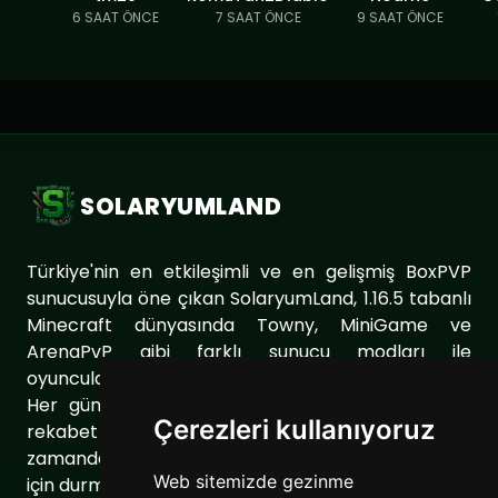
6 SAAT ÖNCE
7 SAAT ÖNCE
9 SAAT ÖNCE
SOLARYUMLAND
Türkiye'nin en etkileşimli ve en gelişmiş BoxPVP
sunucusuyla öne çıkan SolaryumLand, 1.16.5 tabanlı
Minecraft dünyasında Towny, MiniGame ve
ArenaPvP gibi farklı sunucu modları ile
oyuncularımıza eşsiz bir oyun deneyimi sunuyor.
Her gün sunucumuzu geliştirerek oyuncularımıza
Çerezleri kullanıyoruz
rekabet dolu ve keyifli bir ortam sağlıyoruz. Aynı
zamanda topluluğumuzu daha da güçlendirmek
Web sitemizde gezinme
için durmaksızın çalışıyoruz.