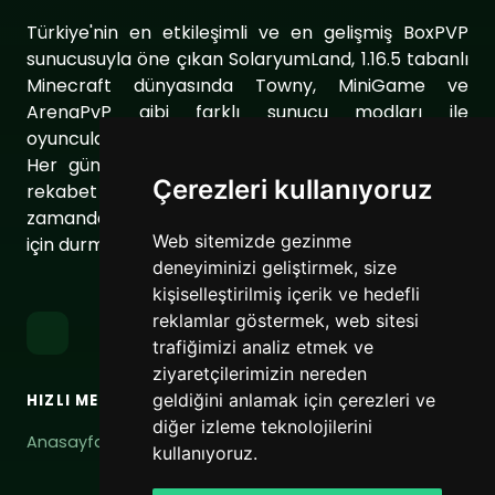
Türkiye'nin en etkileşimli ve en gelişmiş BoxPVP
sunucusuyla öne çıkan SolaryumLand, 1.16.5 tabanlı
Minecraft dünyasında Towny, MiniGame ve
ArenaPvP gibi farklı sunucu modları ile
oyuncularımıza eşsiz bir oyun deneyimi sunuyor.
Her gün sunucumuzu geliştirerek oyuncularımıza
Çerezleri kullanıyoruz
rekabet dolu ve keyifli bir ortam sağlıyoruz. Aynı
zamanda topluluğumuzu daha da güçlendirmek
Web sitemizde gezinme
için durmaksızın çalışıyoruz.
deneyiminizi geliştirmek, size
kişiselleştirilmiş içerik ve hedefli
reklamlar göstermek, web sitesi
trafiğimizi analiz etmek ve
ziyaretçilerimizin nereden
geldiğini anlamak için çerezleri ve
HIZLI MENÜ
BAĞLANTILAR
diğer izleme teknolojilerini
Anasayfa
Hizmet Şartları
kullanıyoruz.
Gizlilik Politikası