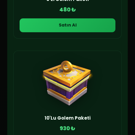
480 ₺
Satın Al
10'Lu Golem Paketi
930 ₺