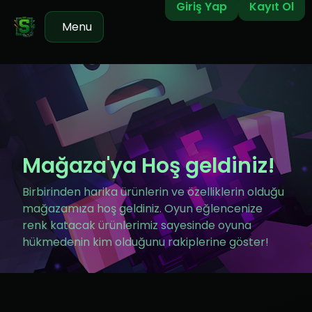
Giriş Yap
Kayıt Ol
Menu
Mağaza'ya Hoş geldiniz!
Birbirinden harika ürünlerin ve özelliklerin olduğu
mağazamıza hoş geldiniz. Oyun eğlencenize
renk katacak ürünlerimiz sayesinde oyuna
hükmedenin kim olduğunu rakiplerine göster!