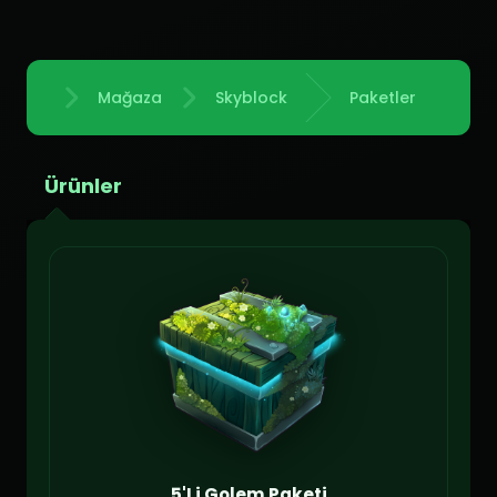
Mağaza
Skyblock
Paketler
Anasayfa
Ürünler
5'Li Golem Paketi