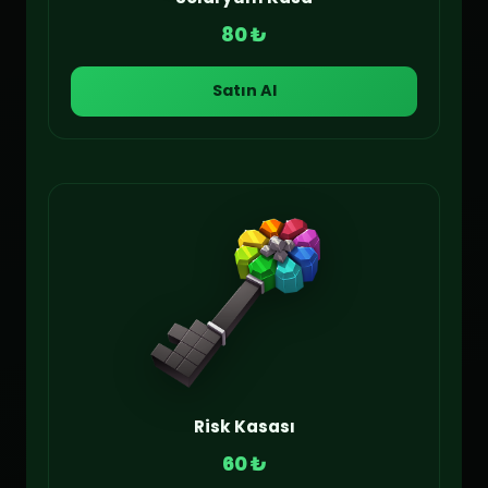
80 ₺
Satın Al
Risk Kasası
60 ₺