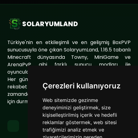
SOLARYUMLAND
Türkiye'nin en etkileşimli ve en gelişmiş BoxPVP
sunucusuyla öne çıkan SolaryumLand, 1.16.5 tabanlı
Minecraft dünyasında Towny, MiniGame ve
ArenaPvP gibi farklı sunucu modları ile
oyuncularımıza eşsiz bir oyun deneyimi sunuyor.
Her gün sunucumuzu geliştirerek oyuncularımıza
Çerezleri kullanıyoruz
rekabet dolu ve keyifli bir ortam sağlıyoruz. Aynı
zamanda topluluğumuzu daha da güçlendirmek
Web sitemizde gezinme
için durmaksızın çalışıyoruz.
deneyiminizi geliştirmek, size
kişiselleştirilmiş içerik ve hedefli
reklamlar göstermek, web sitesi
trafiğimizi analiz etmek ve
ziyaretçilerimizin nereden