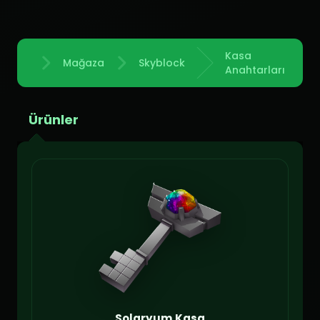
Kasa
Mağaza
Skyblock
Anasayfa
Anahtarları
Ürünler
Solaryum Kasa