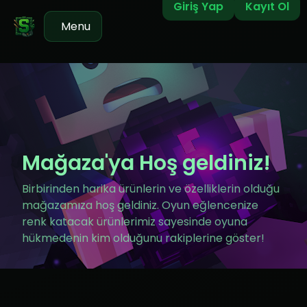
Giriş Yap
Kayıt Ol
Menu
Mağaza'ya Hoş geldiniz!
Birbirinden harika ürünlerin ve özelliklerin olduğu
mağazamıza hoş geldiniz. Oyun eğlencenize
renk katacak ürünlerimiz sayesinde oyuna
hükmedenin kim olduğunu rakiplerine göster!